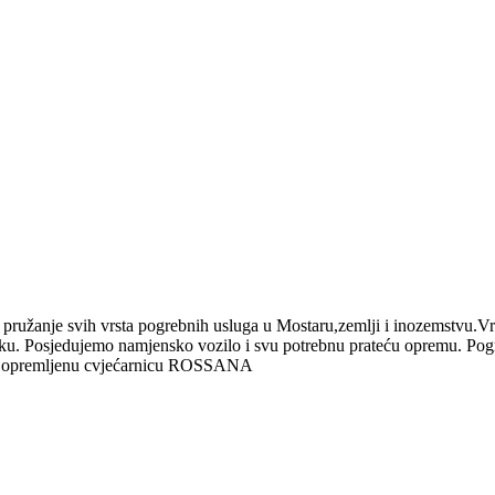
ružanje svih vrsta pogrebnih usluga u Mostaru,zemlji i inozemstvu.Vr
u. Posjedujemo namjensko vozilo i svu potrebnu prateću opremu. Pog
to opremljenu cvjećarnicu ROSSANA