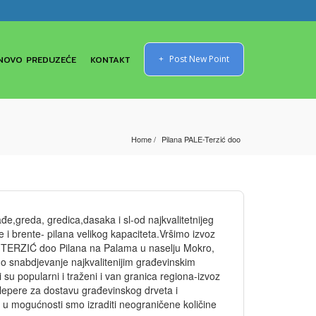
NOVO PREDUZEĆE
KONTAKT
Post New Point
Home
Pilana PALE-Terzić doo
,greda, gredica,dasaka i sl-od najkvalitetnijeg
 i brente- pilana velikog kapaciteta.Vršimo izvoz
o TERZIĆ doo Pilana na Palama u naselju Mokro,
o snabdjevanje najkvalitenijim građevinskim
 su popularni i traženi i van granica regiona-izvoz
šlepere za dostavu građevinskog drveta i
u mogućnosti smo izraditi neograničene količine