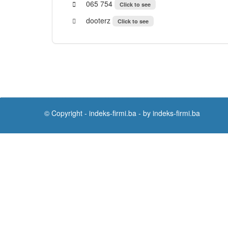
065 754
Click to see
dooterz
Click to see
© Copyright -
indeks-firmi.ba
-
by indeks-firmi.ba