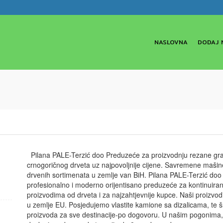
NASLOVNA
DODAJ 
Pilana PALE-Terzić doo Preduzeće za proizvodnju rezane građe
crnogoričnog drveta uz najpovoljnije cijene. Savremene mašine
drvenih sortimenata u zemlje van BiH. Pilana PALE-Terzić do
profesionalno i moderno orijentisano preduzeće za kontinuiran
proizvodima od drveta i za najzahtjevnije kupce. Naši proizvodi
u zemlje EU. Posjedujemo vlastite kamione sa dizalicama, te 
proizvoda za sve destinacije-po dogovoru. U našim pogonima, 