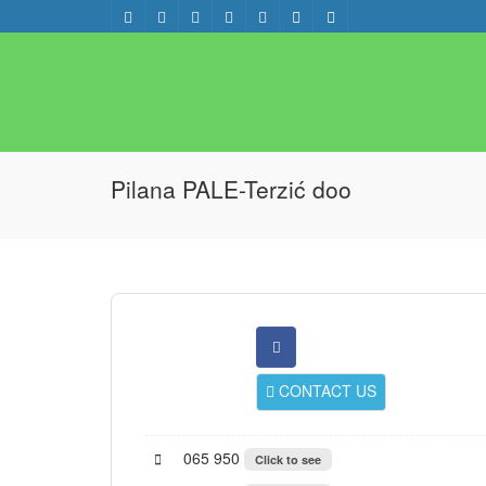
Pilana PALE-Terzić doo
CONTACT US
065 950
Click to see