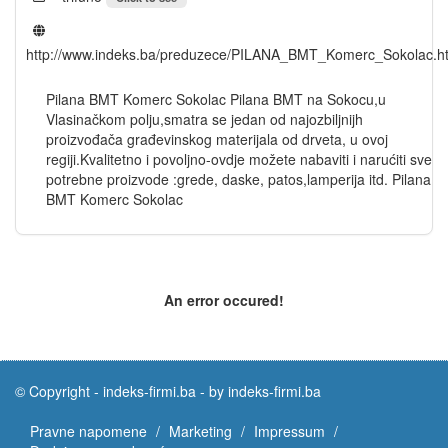
http://www.indeks.ba/preduzece/PILANA_BMT_Komerc_Sokolac.h
Pilana BMT Komerc Sokolac Pilana BMT na Sokocu,u
Vlasinačkom polju,smatra se jedan od najozbiljnijh
proizvođača građevinskog materijala od drveta, u ovoj
regiji.Kvalitetno i povoljno-ovdje možete nabaviti i narućiti sve
potrebne proizvode :grede, daske, patos,lamperija itd. Pilana
BMT Komerc Sokolac
An error occured!
© Copyright -
indeks-firmi.ba
-
by indeks-firmi.ba
Pravne napomene
Marketing
Impressum