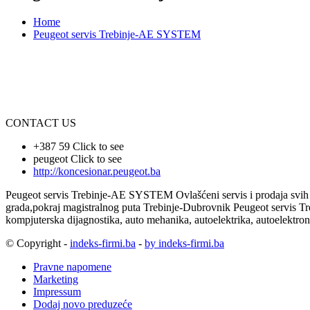
Home
Peugeot servis Trebinje-AE SYSTEM
CONTACT US
+387 59
Click to see
peugeot
Click to see
http://koncesionar.peugeot.ba
Peugeot servis Trebinje-AE SYSTEM Ovlašćeni servis i prodaja svih vr
grada,pokraj magistralnog puta Trebinje-Dubrovnik Peugeot servis Tr
kompjuterska dijagnostika, auto mehanika, autoelektrika, autoelektroni
© Copyright -
indeks-firmi.ba
-
by indeks-firmi.ba
Pravne napomene
Marketing
Impressum
Dodaj novo preduzeće