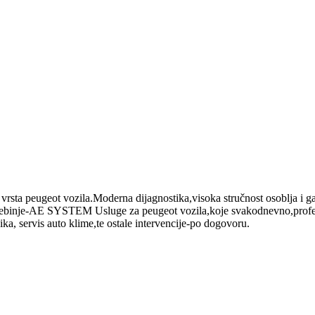
sta peugeot vozila.Moderna dijagnostika,visoka stručnost osoblja i ga
ebinje-AE SYSTEM Usluge za peugeot vozila,koje svakodnevno,profesion
ka, servis auto klime,te ostale intervencije-po dogovoru.