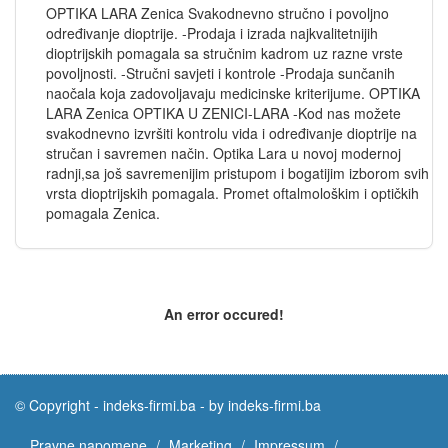
OPTIKA LARA Zenica Svakodnevno stručno i povoljno
određivanje dioptrije. -Prodaja i izrada najkvalitetnijih
dioptrijskih pomagala sa stručnim kadrom uz razne vrste
povoljnosti. -Stručni savjeti i kontrole -Prodaja sunčanih
naočala koja zadovoljavaju medicinske kriterijume. OPTIKA
LARA Zenica OPTIKA U ZENICI-LARA -Kod nas možete
svakodnevno izvršiti kontrolu vida i određivanje dioptrije na
stručan i savremen način. Optika Lara u novoj modernoj
radnji,sa još savremenijim pristupom i bogatijim izborom svih
vrsta dioptrijskih pomagala. Promet oftalmološkim i optičkih
pomagala Zenica.
An error occured!
© Copyright -
indeks-firmi.ba
-
by indeks-firmi.ba
Pravne napomene
Marketing
Impressum