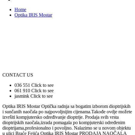
Home
Optika IRIS Mostar
CONTACT US
036 551
Click to see
061 910
Click to see
jasmink
Click to see
Optika IRIS Mostar Optička radnja sa bogatim izborom dioptrijskih
i sunčanih naočala po najpovoljnijim cijenama.Takođe ovdje možete
izvršiti kompjutersko određivanje dioptrije. Prodaja svih vrsta
dioptrijskih naočala,izrada pomagala po kompjuterski određenim
dioptrijama,profesionalno i povoljno. Nalazimo se u novom objektu
u ulici Braće Fejića Optika IRIS Mostar PRODAJA NAOČALA