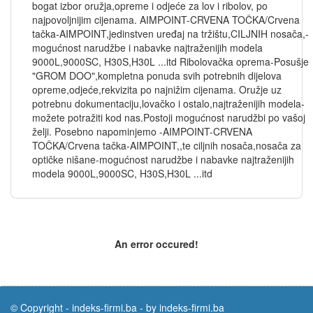
bogat izbor oružja,opreme i odjeće za lov i ribolov, po
najpovoljnijim cijenama. AIMPOINT-CRVENA TOČKA/Crvena
tačka-AIMPOINT,jedinstven uređaj na tržištu,CILJNIH nosača,-
mogućnost narudžbe i nabavke najtraženijih modela
9000L,9000SC, H30S,H30L ...itd Ribolovačka oprema-Posušje
"GROM DOO",kompletna ponuda svih potrebnih dijelova
opreme,odjeće,rekvizita po najnižim cijenama. Oružje uz
potrebnu dokumentaciju,lovačko i ostalo,najtraženijih modela-
možete potražiti kod nas.Postoji mogućnost narudžbi po vašoj
želji. Posebno napominjemo -AIMPOINT-CRVENA
TOČKA/Crvena tačka-AIMPOINT,,te ciljnih nosača,nosača za
optičke nišane-mogućnost narudžbe i nabavke najtraženijih
modela 9000L,9000SC, H30S,H30L ...itd
An error occured!
© Copyright -
indeks-firmi.ba
-
by indeks-firmi.ba