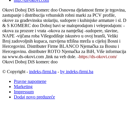
http://ds-okovi.com
Okovi Doboj DiS komerc doo Osnovna djelatnost firme je trgovina,
zastupanje i distribucija vrhunskih robni marki za PCV profile,
okove za građevinsku stolariju, sudopere i kuhinjske armature i sl. D
& S KOMERC doo Doboj bavi se maloprodajom i veleprodajom: -
okova za prozore i vrata -okova za namještaj -sudopere, slavine,
NAPE -vijčana roba Višegodišnje iskustvo u ovoj branši, Veliki
Broj zadovoljnih kupaca, razvijena tržišna mreža u cijeloj Bosni i
Hercegovini. Distributer Firme BLANCO Njemačka za Bosnu i
Hercegovinu. distributer ROTO Njemačka za BiH, Više informacija
na www.ds-okovi.com ,link na veb dole. -
https://ds-okovi.com/
Okovi Doboj DiS komerc doo
© Copyright -
indeks-firmi.ba
-
by indeks-firmi.ba
Pravne napomene
Marketing
Impressum
Dodaj novo preduzeće