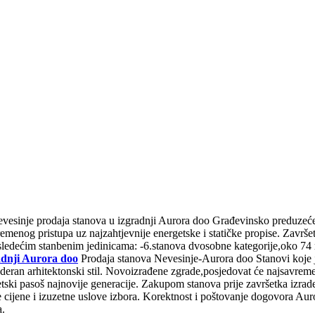
vesinje prodaja stanova u izgradnji Aurora doo Građevinsko preduzeće i
emenog pristupa uz najzahtjevnije energetske i statičke propise. Završ
 sledećim stanbenim jedinicama: -6.stanova dvosobne kategorije,oko 74
adnji Aurora doo
Prodaja stanova Nevesinje-Aurora doo Stanovi koje j
deran arhitektonski stil. Novoizrađene zgrade,posjedovat će najsavremen
rgetski pasoš najnovije generacije. Zakupom stanova prije završetka izrad
e cijene i izuzetne uslove izbora. Korektnost i poštovanje dogovora Aur
a.