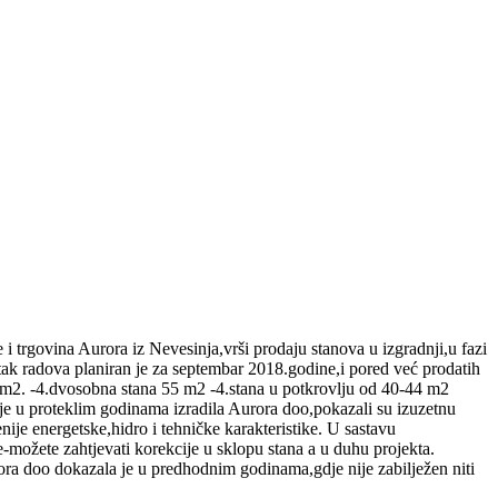
 trgovina Aurora iz Nevesinja,vrši prodaju stanova u izgradnji,u fazi
etak radova planiran je za septembar 2018.godine,i pored već prodatih
 m2. -4.dvosobna stana 55 m2 -4.stana u potkrovlju od 40-44 m2
e u proteklim godinama izradila Aurora doo,pokazali su izuzetnu
ije energetske,hidro i tehničke karakteristike. U sastavu
e-možete zahtjevati korekcije u sklopu stana a u duhu projekta.
ora doo dokazala je u predhodnim godinama,gdje nije zabilježen niti