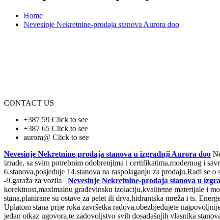
Home
Nevesinje Nekretnine-prodaja stanova Aurora doo
CONTACT US
+387 59
Click to see
+387 65
Click to see
aurora@
Click to see
Nevesinje Nekretnine-prodaja stanova u izgradnji Aurora doo
Ne
izrade, sa svim potrebnim odobrenjima i certifikatima,modernog i savr
6.stanova,posjeduje 14.stanova na raspolaganju za prodaju.Radi se o
-9.garaža za vozila
Nevesinje Nekretnine-prodaja stanova u izgr
korektnost,maximalnu građevinsku izolaciju,kvalitetne materijale i mo
stana,planirane su ostave za pelet ili drva,hidrantska mreža i ts. Ene
Uplatom stana prije roka završetka radova,obezbjeđujete najpovoljnij
jedan otkaz ugovora,te zadovoljstvo svih dosadašnjih vlasnika stanov