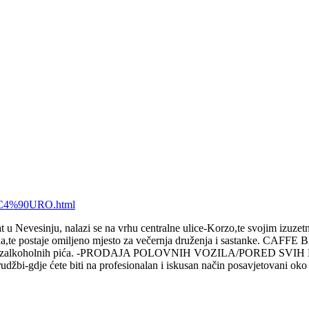
e_%C4%90URO.html
 Nevesinju, nalazi se na vrhu centralne ulice-Korzo,te svojim izuzetn
grada,te postaje omiljeno mjesto za večernja druženja i sastanke. CA
holnih i bezalkoholnih pića. -PRODAJA POLOVNIH VOZILA/PORE
udžbi-gdje ćete biti na profesionalan i iskusan način posavjetovani oko