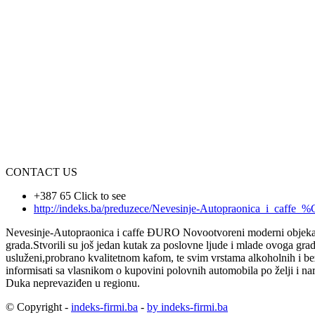
CONTACT US
+387 65
Click to see
http://indeks.ba/preduzece/Nevesinje-Autopraonica_i_caff
Nevesinje-Autopraonica i caffe ĐURO Novootvoreni moderni objekat u
grada.Stvorili su još jedan kutak za poslovne ljude i mlade ovoga 
usluženi,probrano kvalitetnom kafom, te svim vrstama alko
informisati sa vlasnikom o kupovini polovnih automobila po želji i nar
Duka neprevaziđen u regionu.
© Copyright -
indeks-firmi.ba
-
by indeks-firmi.ba