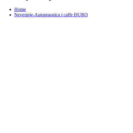
Home
Nevesinje-Autopraonica i caffe ĐURO