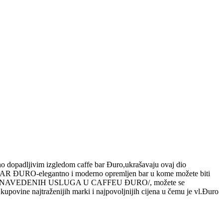
o dopadljivim izgledom caffe bar Đuro,ukrašavaju ovaj dio
FFE BAR ĐURO-elegantno i moderno opremljen bar u kome možete biti
D SVIH NAVEDENIH USLUGA U CAFFEU ĐURO/, možete se
 kupovine najtraženijih marki i najpovoljnijih cijena u čemu je vl.Đuro