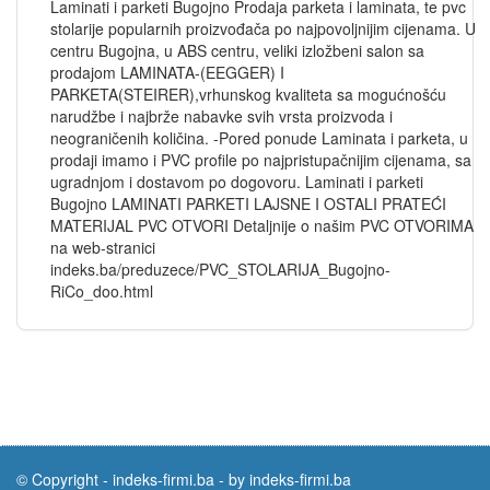
Laminati i parketi Bugojno Prodaja parketa i laminata, te pvc
stolarije popularnih proizvođača po najpovoljnijim cijenama. U
centru Bugojna, u ABS centru, veliki izložbeni salon sa
prodajom LAMINATA-(EEGGER) I
PARKETA(STEIRER),vrhunskog kvaliteta sa mogućnošću
narudžbe i najbrže nabavke svih vrsta proizvoda i
neograničenih količina. -Pored ponude Laminata i parketa, u
prodaji imamo i PVC profile po najpristupačnijim cijenama, sa
ugradnjom i dostavom po dogovoru. Laminati i parketi
Bugojno LAMINATI PARKETI LAJSNE I OSTALI PRATEĆI
MATERIJAL PVC OTVORI Detaljnije o našim PVC OTVORIMA
na web-stranici
indeks.ba/preduzece/PVC_STOLARIJA_Bugojno-
RiCo_doo.html
© Copyright -
indeks-firmi.ba
-
by indeks-firmi.ba