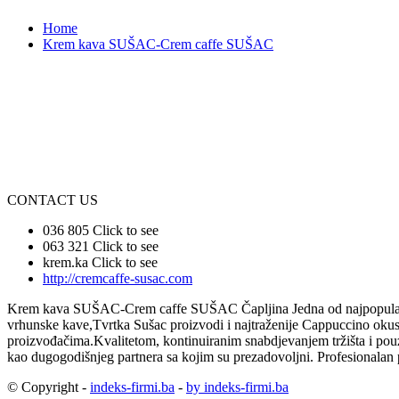
Home
Krem kava SUŠAC-Crem caffe SUŠAC
CONTACT US
036 805
Click to see
063 321
Click to see
krem.ka
Click to see
http://cremcaffe-susac.com
Krem kava SUŠAC-Crem caffe SUŠAC Čapljina Jedna od najpopularnijih 
vrhunske kave,Tvrtka Sušac proizvodi i najtraženije Cappuccino okus
proizvođačima.Kvalitetom, kontinuiranim snabdjevanjem tržišta i p
kao dugogodišnjeg partnera sa kojim su prezadovoljni. Profesionalan 
© Copyright -
indeks-firmi.ba
-
by indeks-firmi.ba