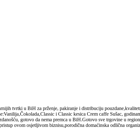
tvrtki u BiH za prženje, pakiranje i distribuciju pouzdane,kvalitetn
e:Vanilija,Čokolada,Classic i Classic kesica Crem caffe Sušac, godinam
ouzdanošću, gotovo da nema premca u BiH.Gotovo sve trgovine u regio
pristup ovom osjetljivom biznisu,porodična domaćinska odlična organiz