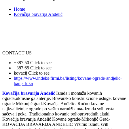
Home
Kovačija bravarija Anđelić
CONTACT US
+387 50
Click to see
+387 65
Click to see
kovacij
Click to see
https://www.indeks-firmi.ba/listing/kovane-ograde-andjelic-
banja-luka
Kovačija bravarija Anđelić
Izrada i montaža kovanih
ograda,ukrasne galanterije. Bravarsko konstrukcione usluge. kovane
ograde Mrkonjić grad-Kovačija Anđelić- Ručno kovane
najkvalitetnije ograde po vašim narudžbama- Izrada svih vrsta
sačeva i peka. Tradicionalno kovanje poljoprivrednih alatki.
Kovačija bravarija Anđelić Kovane ograde-Mrkonjić Grad-
KOVAČIJA BRAVARIJA ANĐELIĆ Vršimo izradu svih