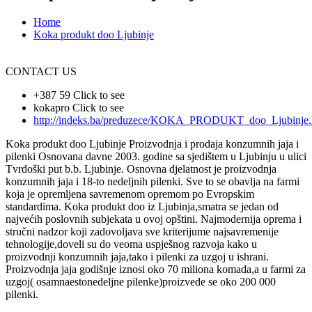
Home
Koka produkt doo Ljubinje
CONTACT US
+387 59
Click to see
kokapro
Click to see
http://indeks.ba/preduzece/KOKA_PRODUKT_doo_Ljubinje.
Koka produkt doo Ljubinje Proizvodnja i prodaja konzumnih jaja i
pilenki Osnovana davne 2003. godine sa sjedištem u Ljubinju u ulici
Tvrdoški put b.b. Ljubinje. Osnovna djelatnost je proizvodnja
konzumnih jaja i 18-to nedeljnih pilenki. Sve to se obavlja na farmi
koja je opremljena savremenom opremom po Evropskim
standardima. Koka produkt doo iz Ljubinja,smatra se jedan od
najvećih poslovnih subjekata u ovoj opštini. Najmodernija oprema i
stručni nadzor koji zadovoljava sve kriterijume najsavremenije
tehnologije,doveli su do veoma uspješnog razvoja kako u
proizvodnji konzumnih jaja,tako i pilenki za uzgoj u ishrani.
Proizvodnja jaja godišnje iznosi oko 70 miliona komada,a u farmi za
uzgoj( osamnaestonedeljne pilenke)proizvede se oko 200 000
pilenki.