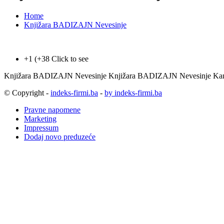
Home
Knjižara BADIZAJN Nevesinje
+1 (+38
Click to see
Knjižara BADIZAJN Nevesinje Knjižara BADIZAJN Nevesinje Kancel
© Copyright -
indeks-firmi.ba
-
by indeks-firmi.ba
Pravne napomene
Marketing
Impressum
Dodaj novo preduzeće