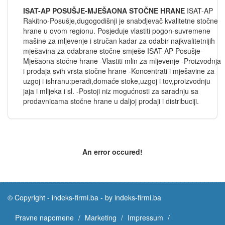
ISAT-AP POSUŠJE-MJEŠAONA STOČNE HRANE
ISAT-AP
Rakitno-Posušje,dugogodišnji je snabdjevač kvalitetne stočne
hrane u ovom regionu. Posjeduje vlastiti pogon-suvremene
mašine za mljevenje i stručan kadar za odabir najkvalitetnijih
mješavina za odabrane stočne smješe ISAT-AP Posušje-
Mješaona stočne hrane -Vlastiti mlin za mljevenje -Proizvodnja
i prodaja svih vrsta stočne hrane -Koncentrati i mješavine za
uzgoj i ishranu:peradi,domaće stoke,uzgoj i tov,proizvodnju
jaja i mlijeka i sl. -Postoji niz mogućnosti za saradnju sa
prodavnicama stočne hrane u daljoj prodaji i distribuciji.
An error occured!
© Copyright -
indeks-firmi.ba
-
by indeks-firmi.ba
Pravne napomene
Marketing
Impressum