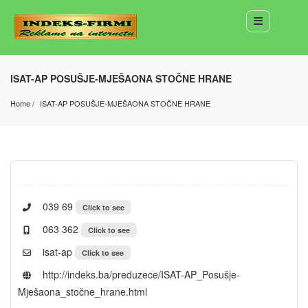
ISAT-AP POSUŠJE-MJEŠAONA STOČNE HRANE
Home
ISAT-AP POSUŠJE-MJEŠAONA STOČNE HRANE
039 69
Click to see
063 362
Click to see
isat-ap
Click to see
http://indeks.ba/preduzece/ISAT-AP_Posušje-
Mješaona_stočne_hrane.html