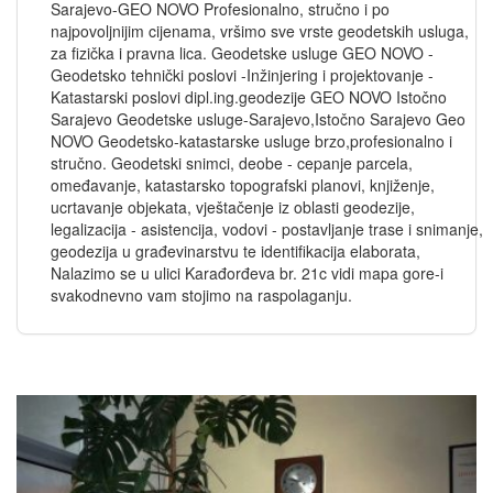
Sarajevo-GEO NOVO Profesionalno, stručno i po
najpovoljnijim cijenama, vršimo sve vrste geodetskih usluga,
za fizička i pravna lica. Geodetske usluge GEO NOVO -
Geodetsko tehnički poslovi -Inžinjering i projektovanje -
Katastarski poslovi dipl.ing.geodezije GEO NOVO Istočno
Sarajevo Geodetske usluge-Sarajevo,Istočno Sarajevo Geo
NOVO Geodetsko-katastarske usluge brzo,profesionalno i
stručno. Geodetski snimci, deobe - cepanje parcela,
omeđavanje, katastarsko topografski planovi, knjiženje,
ucrtavanje objekata, vještačenje iz oblasti geodezije,
legalizacija - asistencija, vodovi - postavljanje trase i snimanje,
geodezija u građevinarstvu te identifikacija elaborata,
Nalazimo se u ulici Karađorđeva br. 21c vidi mapa gore-i
svakodnevno vam stojimo na raspolaganju.