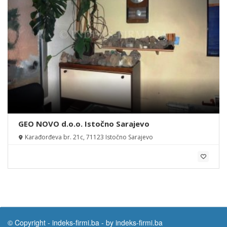
GEO NOVO d.o.o. Istočno Sarajevo
Karađorđeva br. 21c, 71123 Istočno Sarajevo
© Copyright -
indeks-firmi.ba
-
by indeks-firmi.ba