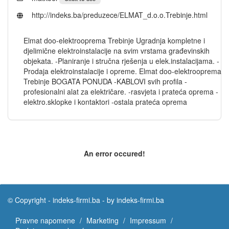
http://indeks.ba/preduzece/ELMAT_d.o.o.Trebinje.html
Elmat doo-elektrooprema Trebinje Ugradnja kompletne i
djelimične elektroinstalacije na svim vrstama građevinskih
objekata. -Planiranje i stručna rješenja u elek.instalacijama. -
Prodaja elektroinstalacije i opreme. Elmat doo-elektrooprema
Trebinje BOGATA PONUDA -KABLOVI svih profila -
profesionalni alat za električare. -rasvjeta i prateća oprema -
elektro.sklopke i kontaktori -ostala prateća oprema
An error occured!
© Copyright -
indeks-firmi.ba
-
by indeks-firmi.ba
Pravne napomene
Marketing
Impressum