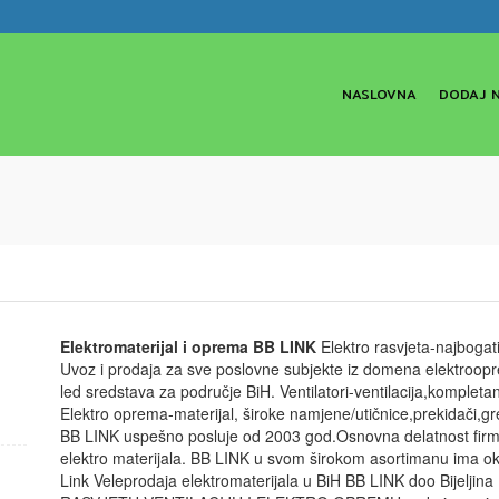
NASLOVNA
DODAJ 
Elektromaterijal i oprema BB LINK
Elektro rasvjeta-najbogati
Uvoz i prodaja za sve poslovne subjekte iz domena elektroopr
led sredstava za područje BiH. Ventilatori-ventilacija,kompletan a
Elektro oprema-materijal, široke namjene/utičnice,prekidači,gre
BB LINK uspešno posluje od 2003 god.Osnovna delatnost firme j
elektro materijala. BB LINK u svom širokom asortimanu ima ok
Link Veleprodaja elektromaterijala u BiH BB LINK doo Bijel