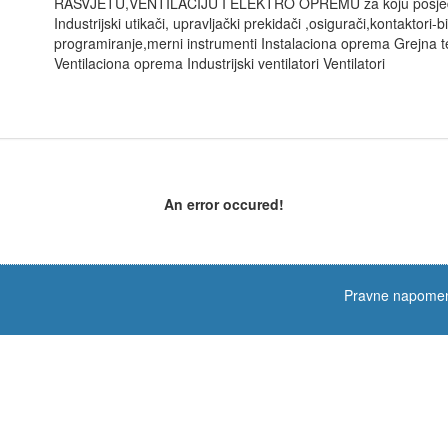
RASVJETU,VENTILACIJU I ELEKTRO OPREMU za koju posjedujem
Industrijski utikači, upravljački prekidači ,osigurači,kontaktori-
programiranje,merni instrumenti Instalaciona oprema Grejna tela
Ventilaciona oprema Industrijski ventilatori Ventilatori
An error occured!
Pravne napome