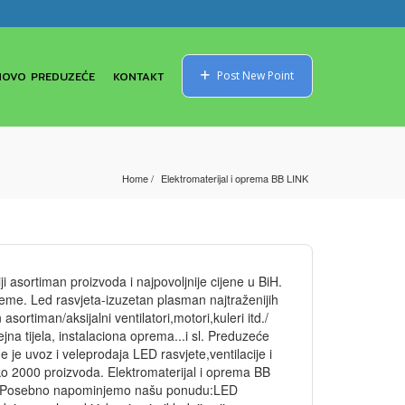
NOVO PREDUZEĆE
KONTAKT
Post New Point
Home
Elektromaterijal i oprema BB LINK
ji asortiman proizvoda i najpovoljnije cijene u BiH.
eme. Led rasvjeta-izuzetan plasman najtraženijih
sortiman/aksijalni ventilatori,motori,kuleri itd./
jna tijela, instalaciona oprema...i sl. Preduzeće
e uvoz i veleprodaja LED rasvjete,ventilacije i
o 2000 proizvoda. Elektromaterijal i oprema BB
jina Posebno napominjemo našu ponudu:LED