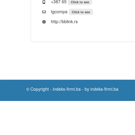
+387 65
Click to see
tgcompa
Click to see
http://bblink.rs
© Copyright -
indeks-firmi.ba
-
by indeks-firmi.ba