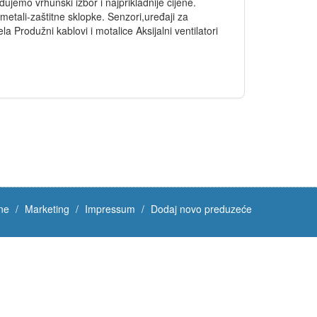
o vrhunski izbor i najprikladnije cijene.
bimetali-zaštitne sklopke. Senzori,uređaji za
 Produžni kablovi i motalice Aksijalni ventilatori
ne
Marketing
Impressum
Dodaj novo preduzeće