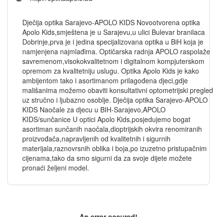
Dječija optika Sarajevo-APOLO KIDS Novootvorena optika
Apolo Kids,smještena je u Sarajevu,u ulici Bulevar branilaca
Dobrinje,prva je i jedina specijalizovana optika u BiH koja je
namjenjena najmlađima. Optičarska radnja APOLO raspolaže
savremenom,visokokvalitetnom i digitalnom kompjuterskom
opremom za kvalitetniju uslugu. Optika Apolo Kids je kako
ambijentom tako i asortimanom prilagođena djeci,gdje
mališanima možemo obaviti konsultativni optometrijski pregled
uz stručno i ljubazno osoblje. Dječija optika Sarajevo-APOLO
KIDS Naočale za djecu u BIH-Sarajevo,APOLO
KIDS/sunčanice U optici Apolo Kids,posjedujemo bogat
asortiman sunčanih naočala,dioptrijskih okvira renomiranih
proizvođača,napravljenih od kvalitetnih i sigurnih
materijala,raznovrsnih oblika i boja,po izuzetno pristupačnim
cijenama,tako da smo sigurni da za svoje dijete možete
pronaći željeni model.
An error occured!