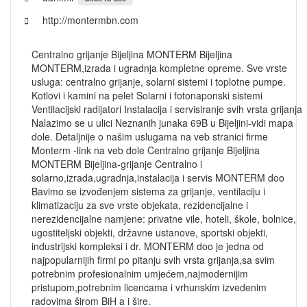
http://montermbn.com
Centralno grijanje Bijeljina MONTERM Bijeljina
MONTERM,izrada i ugradnja kompletne opreme. Sve vrste
usluga: centralno grijanje, solarni sistemi i toplotne pumpe.
Kotlovi i kamini na pelet Solarni i fotonaponski sistemi
Ventilacijski radijatori Instalacija i servisiranje svih vrsta grijanja
Nalazimo se u ulici Neznanih junaka 69B u Bijeljini-vidi mapa
dole. Detaljnije o našim uslugama na veb stranici firme
Monterm -link na veb dole Centralno grijanje Bijeljina
MONTERM Bijeljina-grijanje Centralno i
solarno,izrada,ugradnja,instalacija i servis MONTERM doo
Bavimo se izvođenjem sistema za grijanje, ventilaciju i
klimatizaciju za sve vrste objekata, rezidencijalne i
nerezidencijalne namjene: privatne vile, hoteli, škole, bolnice,
ugostiteljski objekti, državne ustanove, sportski objekti,
industrijski kompleksi i dr. MONTERM doo je jedna od
najpopularnijih firmi po pitanju svih vrsta grijanja,sa svim
potrebnim profesionalnim umjećem,najmodernijim
pristupom,potrebnim licencama i vrhunskim izvedenim
radovima širom BiH a i šire.