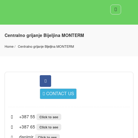
Centralno grijanje Bijeljina MONTERM
Home
Centralno grijanje Bijeljina MONTERM
CONTACT US
+387 55
Click to see
+387 65
Click to see
danimir
Click to see