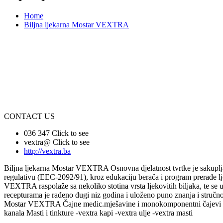
Home
Biljna ljekarna Mostar VEXTRA
CONTACT US
036 347
Click to see
vextra@
Click to see
http://vextra.ba
Biljna ljekarna Mostar VEXTRA Osnovna djelatnost tvrtke je sakupljanj
regulativu (EEC-2092/91), kroz edukaciju berača i program prerade l
VEXTRA raspolaže sa nekoliko stotina vrsta ljekovitih biljaka, te se u
recepturama je rađeno dugi niz godina i uloženo puno znanja i stručnog 
Mostar VEXTRA Čajne medic.mješavine i monokomponentni čajevi -čaj anti
kanala Masti i tinkture -vextra kapi -vextra ulje -vextra masti