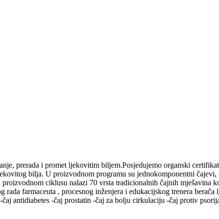
e, prerada i promet ljekovitim biljem.Posjedujemo organski certifikat 
jekovitog bilja. U proizvodnom programu su jednokomponentni čajevi, 
 proizvodnom ciklusu nalazi 70 vrsta tradicionalnih čajnih mješavina ko
rada farmaceuta , procesnog inženjera i edukacijskog trenera berača ljek
diabetes -čaj prostatin -čaj za bolju cirkulaciju -čaj protiv psorijaze