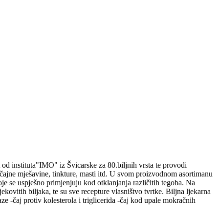
od instituta"IMO" iz Švicarske za 80.biljnih vrsta te provodi
čajne mješavine, tinkture, masti itd. U svom proizvodnom asortimanu
je se uspješno primjenjuju kod otklanjanja različitih tegoba. Na
ovitih biljaka, te su sve recepture vlasništvo tvrtke. Biljna ljekarna
 -čaj protiv kolesterola i triglicerida -čaj kod upale mokračnih