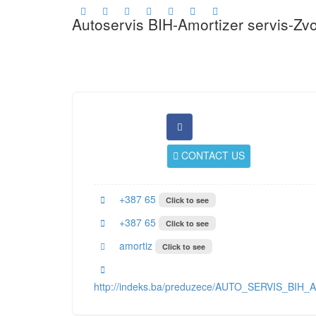
Autoservis BIH-Amortizer servis-Zvo
CONTACT US
+387 65
Click to see
+387 65
Click to see
amortiz
Click to see
http://indeks.ba/preduzece/AUTO_SERVIS_BIH_Am