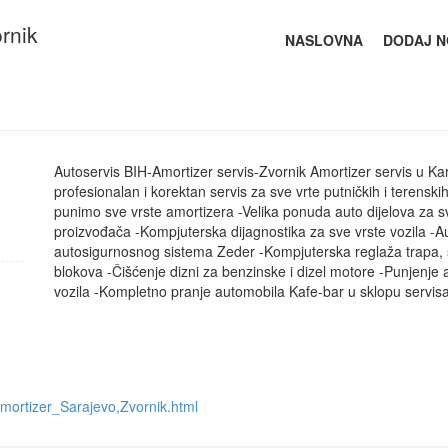
rnik
NASLOVNA
DODAJ N
Autoservis BIH-Amortizer servis-Zvornik Amortizer servis u K
profesionalan i korektan servis za sve vrte putničkih i terens
punimo sve vrste amortizera -Velika ponuda auto dijelova za sv
proizvođača -Kompjuterska dijagnostika za sve vrste vozila -Au
autosigurnosnog sistema Zeder -Kompjuterska reglaža trapa, šp
blokova -Čišćenje dizni za benzinske i dizel motore -Punjenje
vozila -Kompletno pranje automobila Kafe-bar u sklopu servi
ortizer_Sarajevo,Zvornik.html