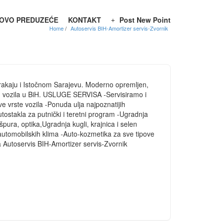
OVO PREDUZEĆE
KONTAKT
Post New Point
Home
Autoservis BIH-Amortizer servis-Zvornik
arakaju i Istočnom Sarajevu. Moderno opremljen,
kih vozila u BiH. USLUGE SERVISA -Servisiramo i
e vrste vozila -Ponuda ulja najpoznatijih
tostakla za putnički i teretni program -Ugradnja
ura, optika,Ugradnja kugli, krajnica i selen
 automobilskih klima -Auto-kozmetika za sve tipove
sa Autoservis BIH-Amortizer servis-Zvornik