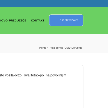
NOVO PREDUZEĆE
KONTAKT
Post New Point
Home
Auto servis ”DMV”Derventa
te vozila-brzo i kvalitetno-po najpovoljnijim