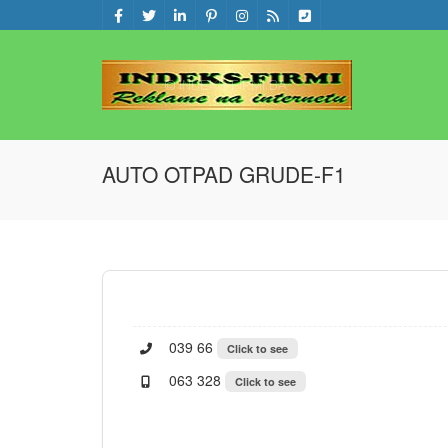
AUTO OTPAD GRUDE-F1
039 66
Click to see
063 328
Click to see