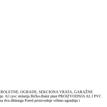
RI U BOJI, ROLETNE, OGRADE, SEKCIONA VRATA, GARAŽNE
ije. Al i pvc stolarija Brčko-Bakir plast PROIZVODNJA AL I PVC
a dva dihtunga Pored proizvodnje vršimo ugradnju i