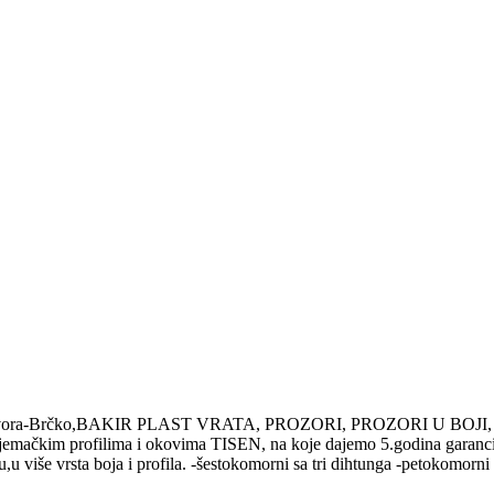
ja al i pvc otvora-Brčko,BAKIR PLAST VRATA, PROZORI, PROZO
mačkim profilima i okovima TISEN, na koje dajemo 5.godina garanc
 vrsta boja i profila. -šestokomorni sa tri dihtunga -petokomorni s