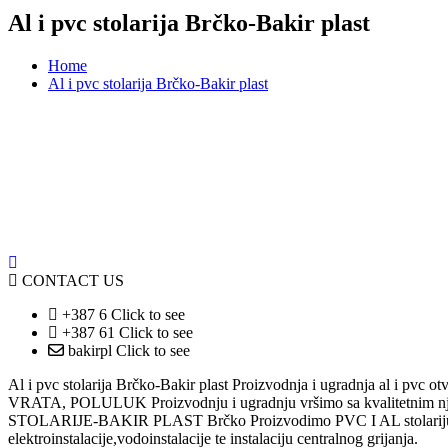
Al i pvc stolarija Brčko-Bakir plast
Home
Al i pvc stolarija Brčko-Bakir plast
CONTACT US
+387 6
Click to see
+387 61
Click to see
bakirpl
Click to see
Al i pvc stolarija Brčko-Bakir plast Proizvodnja i ugradn
VRATA, POLULUK Proizvodnju i ugradnju vršimo sa kvalitetnim nje
STOLARIJE-BAKIR PLAST Brčko Proizvodimo PVC I AL stolariju,u više
elektroinstalacije,vodoinstalacije te instalaciju centralnog grijanja.