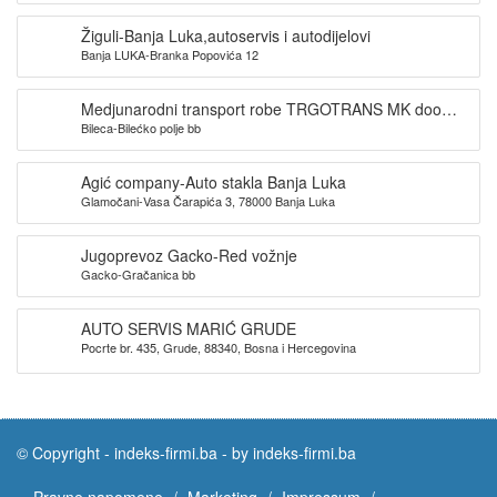
Žiguli-Banja Luka,autoservis i autodijelovi
Banja LUKA-Branka Popovića 12
Medjunarodni transport robe TRGOTRANS MK doo
Bileca-Bilećko polje bb
Bileća
Agić company-Auto stakla Banja Luka
Glamočani-Vasa Čarapića 3, 78000 Banja Luka
Jugoprevoz Gacko-Red vožnje
Gacko-Gračanica bb
AUTO SERVIS MARIĆ GRUDE
Pocrte br. 435, Grude, 88340, Bosna i Hercegovina
© Copyright -
indeks-firmi.ba
-
by indeks-firmi.ba
Pravne napomene
Marketing
Impressum