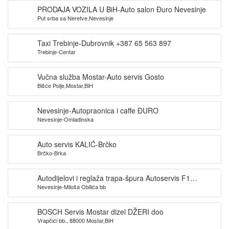
PRODAJA VOZILA U BiH-Auto salon Đuro Nevesinje
Put srba sa Neretve,Nevesinje
Taxi Trebinje-Dubrovnik +387 65 563 897
Trebinje-Centar
Vučna služba Mostar-Auto servis Gosto
Bišće Polje,Mostar,BiH
Nevesinje-Autopraonica i caffe ĐURO
Nevesinje-Omladinska
Auto servis KALIĆ-Brčko
Brčko-Brka
Autodijelovi i reglaža trapa-špura Autoservis F1
Nevesinje-Miloša Obilića bb
Nevesinje
BOSCH Servis Mostar dizel DŽERI doo
Vrapčići bb., 88000 Mostar,BiH