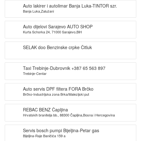
Auto lakirer i autolimar Banja Luka-TINTOR szr.
Banja Luka,Zalužani
Auto dijelovi Sarajevo AUTO SHOP
Kurta Schorka 24, 71000 Sarajevo,BiH
SELAK doo Benzinske crpke Čitluk
Taxi Trebinje-Dubrovnik +387 65 563 897
Trebinje-Centar
Auto servis DPF filtera FORA Brčko
Brčko-Industrijska zona Brka/Malezijski put
REBAC BENZ Čapljina
Hrvatskih branitelja bb., 88300 Čapljina,Bosna i Hercegovina
Servis bosch pumpi Bijeljina-Petar gas
Bijeljina-Raje Baničića 159 a