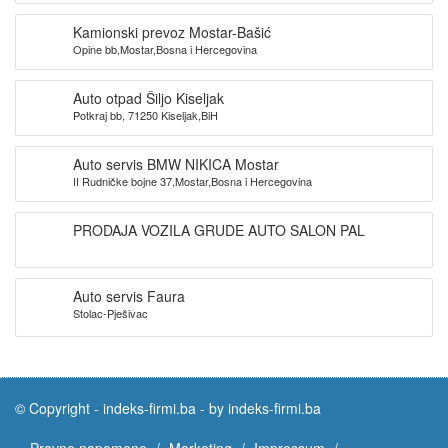
Kamionski prevoz Mostar-Bašić
Opine bb,Mostar,Bosna i Hercegovina
Auto otpad Šiljo Kiseljak
Potkraj bb, 71250 Kiseljak,BiH
Auto servis BMW NIKICA Mostar
II Rudničke bojne 37,Mostar,Bosna i Hercegovina
PRODAJA VOZILA GRUDE AUTO SALON PAL
Auto servis Faura
Stolac-Pješivac
© Copyright -
indeks-firmi.ba
-
by indeks-firmi.ba
Pravne napomene
Marketing
Impressum