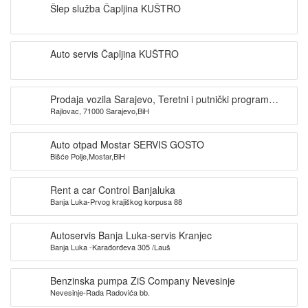
Šlep služba Čapljina KUŠTRO
Auto servis Čapljina KUŠTRO
Prodaja vozila Sarajevo, Teretni i putnički program
Rajlovac, 71000 Sarajevo,BiH
Potočari doo
Auto otpad Mostar SERVIS GOSTO
Bišće Polje,Mostar,BiH
Rent a car Control Banjaluka
Banja Luka-Prvog krajiškog korpusa 88
Autoservis Banja Luka-servis Kranjec
Banja Luka -Karađorđeva 305 /Lauš
Benzinska pumpa ZiS Company Nevesinje
Nevesinje-Rada Radovića bb.