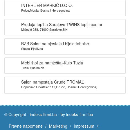
INTERIJER MARKIĆ D.O.O.
Polog,Mostar,Bosna i Hercegovina
Prodaja tepiha Sarajevo-TWINS tepih centar
Mišević 288, 71000 Sarajevo,BiH
BZB Salon namjestaja i bijele tehnike
Stolac-Pješivac
Mebl štof za namještaj-Kulp Tuzla
Tuzla-Husino bb.
Salon namjestaja Grude TROMAL
Republike Hrvatske 117,Grude, Bosna i Hercegovina,
© Copyright -
indeks-firmi.ba
-
by indeks-firmi.ba
Pravne napomene
Marketing
Impressum