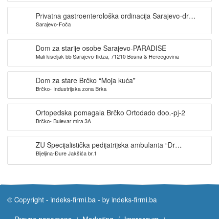
Privatna gastroenterološka ordinacija Sarajevo-dr
Sarajevo-Foča
Krunić
Dom za starije osobe Sarajevo-PARADISE
Mali kiseljak bb Sarajevo-Ilidža, 71210 Bosna & Hercegovina
Dom za stare Brčko “Moja kuća”
Brčko- Industrijska zona Brka
Ortopedska pomagala Brčko Ortodado doo.-pj-2
Brčko- Bulevar mira 3A
ZU Specijalistička pedijatrijska ambulanta “Dr
Bijeljina-Đure Jakšića br.1
KOJADINOVIĆ”
© Copyright -
indeks-firmi.ba
-
by indeks-firmi.ba
Pravne napomene
Marketing
Impressum