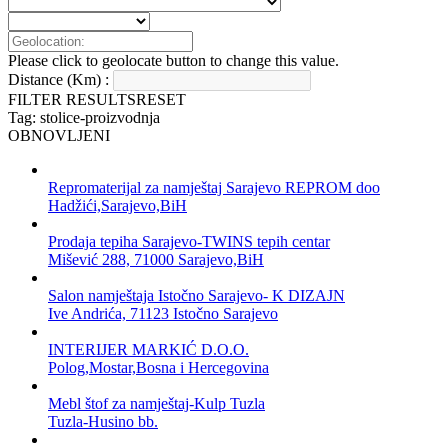
Please click to geolocate button to change this value.
Distance (Km) :
FILTER RESULTS
RESET
Tag: stolice-proizvodnja
OBNOVLJENI
Repromaterijal za namještaj Sarajevo REPROM doo
Hadžići,Sarajevo,BiH
Prodaja tepiha Sarajevo-TWINS tepih centar
Mišević 288, 71000 Sarajevo,BiH
Salon namještaja Istočno Sarajevo- K DIZAJN
Ive Andrića, 71123 Istočno Sarajevo
INTERIJER MARKIĆ D.O.O.
Polog,Mostar,Bosna i Hercegovina
Mebl štof za namještaj-Kulp Tuzla
Tuzla-Husino bb.