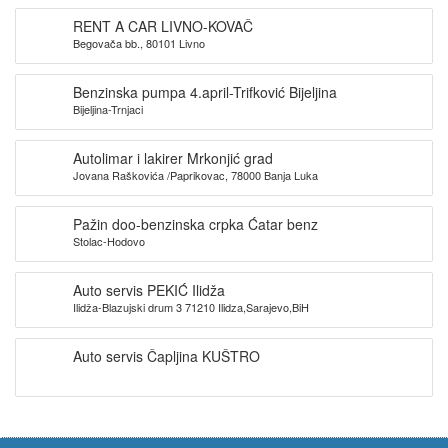
RENT A CAR LIVNO-KOVAČ
Begovača bb., 80101 Livno
Benzinska pumpa 4.april-Trifković Bijeljina
Bijeljina-Trnjaci
Autolimar i lakirer Mrkonjić grad
Jovana Raškovića /Paprikovac, 78000 Banja Luka
Pažin doo-benzinska crpka Ćatar benz
Stolac-Hodovo
Auto servis PEKIĆ Ilidža
Ilidža-Blazujski drum 3 71210 Ilidza,Sarajevo,BiH
Auto servis Čapljina KUŠTRO