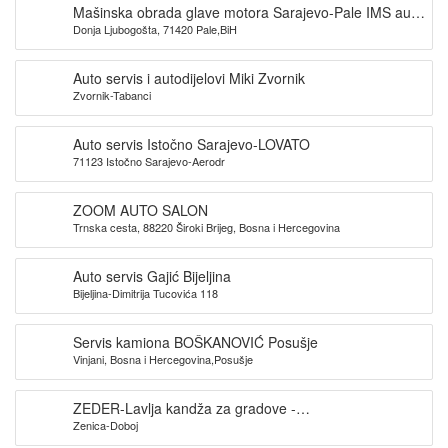
Mašinska obrada glave motora Sarajevo-Pale IMS auto
Donja Ljubogošta, 71420 Pale,BiH
servis
Auto servis i autodijelovi Miki Zvornik
Zvornik-Tabanci
Auto servis Istočno Sarajevo-LOVATO
71123 Istočno Sarajevo-Aerodr
ZOOM AUTO SALON
Trnska cesta, 88220 Široki Brijeg, Bosna i Hercegovina
Auto servis Gajić Bijeljina
Bijeljina-Dimitrija Tucovića 118
Servis kamiona BOŠKANOVIĆ Posušje
Vinjani, Bosna i Hercegovina,Posušje
ZEDER-Lavlja kandža za gradove -
Zenica-Doboj
Zenica,Žepce,Maglaj,