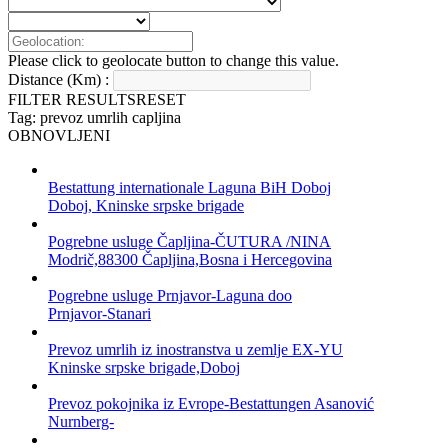
Please click to geolocate button to change this value.
Distance (Km) :
FILTER RESULTS
RESET
Tag: prevoz umrlih capljina
OBNOVLJENI
Bestattung internationale Laguna BiH Doboj
Doboj, Kninske srpske brigade
Pogrebne usluge Čapljina-ČUTURA /NINA
Modrič,88300 Čapljina,Bosna i Hercegovina
Pogrebne usluge Prnjavor-Laguna doo
Prnjavor-Stanari
Prevoz umrlih iz inostranstva u zemlje EX-YU
Kninske srpske brigade,Doboj
Prevoz pokojnika iz Evrope-Bestattungen Asanović
Nurnberg-