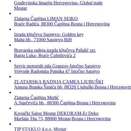
Građevinska limarija Hercegovina- Global trade
Mostar
Zlatarna Čapljina LIMAN SEIKO
Braće Radića, 88300 Čapljina,Bosna i Hercegovina
Izrada ključeva Sarajevo- Golden key
Malta bb., 71000 Sarajevo,BiH
Bravarska radnja-izrada ključeva Pašalić szr.
Banja Luka- Braće Čubrilovića 2
Servis motornih pila Granzov-Istočno Sarajevo
Vojvode Radomira Putnika 47 Istočno Sarajvo
ZLATARSKA RADNJA CAMEA LJUBUŠKI
Antuna Branka Šimića bb, 88320 Ljubuški,Bosna i Hercegovi
Zlatarna Čapljina Medić
A.Starčevića bb., 88300 Čapljina,Bosna i Hercegovina
Krojački Salon Mostar DEKORAM-Er Deko
Maršala Tita 73, 88000 Mostar,Bosna i Hercegovina
TIP STAKLO d.o.o. Mostar