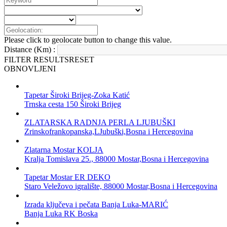
Please click to geolocate button to change this value.
Distance (Km) :
FILTER RESULTS
RESET
OBNOVLJENI
Tapetar Široki Brijeg-Zoka Katić
Trnska cesta 150 Široki Brijeg
ZLATARSKA RADNJA PERLA LJUBUŠKI
Zrinskofrankopanska,LJubuški,Bosna i Hercegovina
Zlatarna Mostar KOLJA
Kralja Tomislava 25., 88000 Mostar,Bosna i Hercegovina
Tapetar Mostar ER DEKO
Staro Veležovo igralište, 88000 Mostar,Bosna i Hercegovina
Izrada ključeva i pečata Banja Luka-MARIĆ
Banja Luka RK Boska