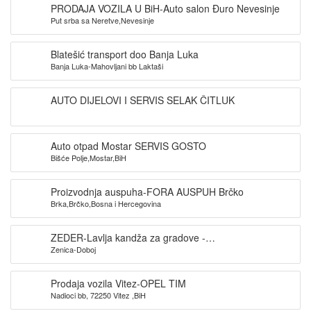
PRODAJA VOZILA U BiH-Auto salon Đuro Nevesinje
Put srba sa Neretve,Nevesinje
Blatešić transport doo Banja Luka
Banja Luka-Mahovljani bb Laktaši
AUTO DIJELOVI I SERVIS SELAK ČITLUK
Auto otpad Mostar SERVIS GOSTO
Bišće Polje,Mostar,BiH
Proizvodnja auspuha-FORA AUSPUH Brčko
Brka,Brčko,Bosna i Hercegovina
ZEDER-Lavlja kandža za gradove -
Zenica-Doboj
Zenica,Žepce,Maglaj,
Prodaja vozila Vitez-OPEL TIM
Nadioci bb, 72250 Vitez ,BiH