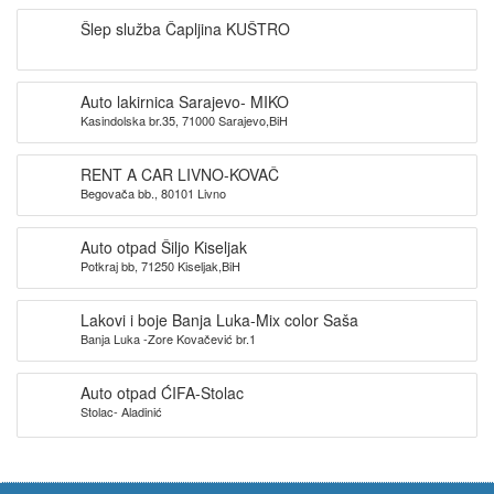
Šlep služba Čapljina KUŠTRO
Auto lakirnica Sarajevo- MIKO
Kasindolska br.35, 71000 Sarajevo,BiH
RENT A CAR LIVNO-KOVAČ
Begovača bb., 80101 Livno
Auto otpad Šiljo Kiseljak
Potkraj bb, 71250 Kiseljak,BiH
Lakovi i boje Banja Luka-Mix color Saša
Banja Luka -Zore Kovačević br.1
Auto otpad ĆIFA-Stolac
Stolac- Aladinić