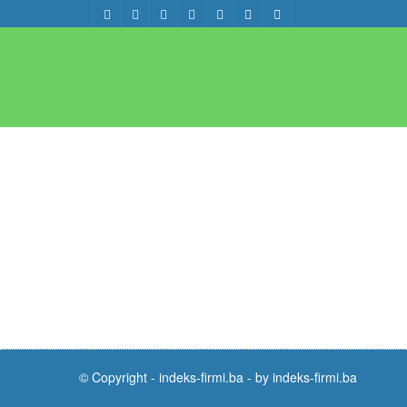
© Copyright -
indeks-firmi.ba
-
by indeks-firmi.ba