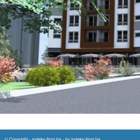
© Copyright -
indeks-firmi.ba
-
by indeks-firmi.ba