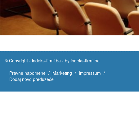
© Copyright -
indeks-firmi.ba
-
by indeks-firmi.ba
Pravne napomene
Marketing
Impressum
Dodaj novo preduzeće