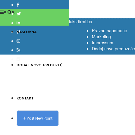
© Copyright -
indeks-firmi.ba
-
by indeks-firmi.ba
Pravne napomene
NASLOVNA
Marketing
Impressum
Dodaj novo preduzeće
DODAJ NOVO PREDUZEĆE
KONTAKT
Post New Point