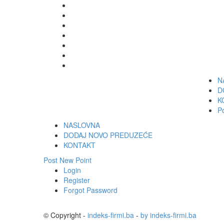
N
D
K
P
NASLOVNA
DODAJ NOVO PREDUZEĆE
KONTAKT
Post New Point
Login
Register
Forgot Password
© Copyright -
indeks-firmi.ba
-
by indeks-firmi.ba