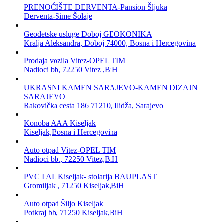
PRENOĆIŠTE DERVENTA-Pansion Šljuka
Derventa-Sime Šolaje
Geodetske usluge Doboj GEOKONIKA
Kralja Aleksandra, Doboj 74000, Bosna i Hercegovina
Prodaja vozila Vitez-OPEL TIM
Nadioci bb, 72250 Vitez ,BiH
UKRASNI KAMEN SARAJEVO-KAMEN DIZAJN
SARAJEVO
Rakovička cesta 186 71210, Ilidža, Sarajevo
Konoba AAA Kiseljak
Kiseljak,Bosna i Hercegovina
Auto otpad Vitez-OPEL TIM
Nadioci bb., 72250 Vitez,BiH
PVC I AL Kiseljak- stolarija BAUPLAST
Gromiljak , 71250 Kiseljak,BiH
Auto otpad Šiljo Kiseljak
Potkraj bb, 71250 Kiseljak,BiH