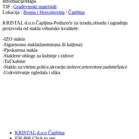
Informacije
Mapa
TIP :
Građevinski materijali
Lokacija :
Bosna i Hercegovina
/
Čapljina
KRISTAL d.o.o.Čapljina-Poduzeće za izradu,obradu i ugradnju
proizvoda od stakla vrhunske kvalitete:
-IZO stakla
-Sigurnosna stakla(laminirana ili kaljena)
-Pjeskarena stakla
-Staklene obloge za kuhinje i zidove
-Tuš kabine
-Staklo za:vitrine,police,akvarije,stolove,retrovitore,nadstrešnice
-Uokvirivanje ogledala i slika
KRISTAL d.o.o Čapljina
036 806
Click to see