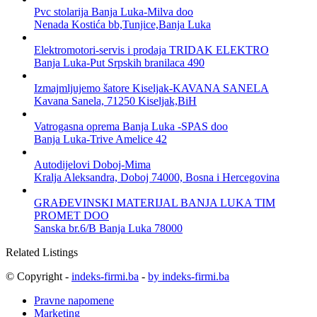
Pvc stolarija Banja Luka-Milva doo
Nenada Kostića bb,Tunjice,Banja Luka
Elektromotori-servis i prodaja TRIDAK ELEKTRO
Banja Luka-Put Srpskih branilaca 490
Izmajmljujemo šatore Kiseljak-KAVANA SANELA
Kavana Sanela, 71250 Kiseljak,BiH
Vatrogasna oprema Banja Luka -SPAS doo
Banja Luka-Trive Amelice 42
Autodijelovi Doboj-Mima
Kralja Aleksandra, Doboj 74000, Bosna i Hercegovina
GRAĐEVINSKI MATERIJAL BANJA LUKA TIM
PROMET DOO
Sanska br.6/B Banja Luka 78000
Related Listings
© Copyright -
indeks-firmi.ba
-
by indeks-firmi.ba
Pravne napomene
Marketing