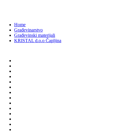
Tina Ujevića 8, 88300 Čapljina,Bosna i Hercegovina
1816
Home
Građevinarstvo
Građevinski materijali
KRISTAL d.o.o Čapljina